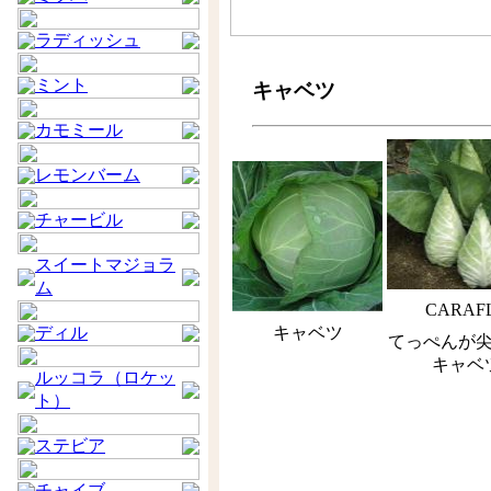
ラディッシュ
ミント
キャベツ
カモミール
レモンバーム
チャービル
スイートマジョラ
ム
CARAFL
ディル
キャベツ
てっぺんが
キャベ
ルッコラ（ロケッ
ト）
ステビア
チャイブ