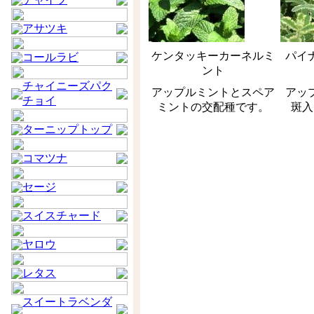
アサツキ
ケンタッキーカーネルミ
パイ
コールラビ
ント
チャイニーズパク
アップルミントとスペア
アッ
チョイ
ミントの交配種です。
斑入
ターニップトップ
コマツナ
セージ
スイスチャード
ヤロウ
レタス
スイートラベンダ