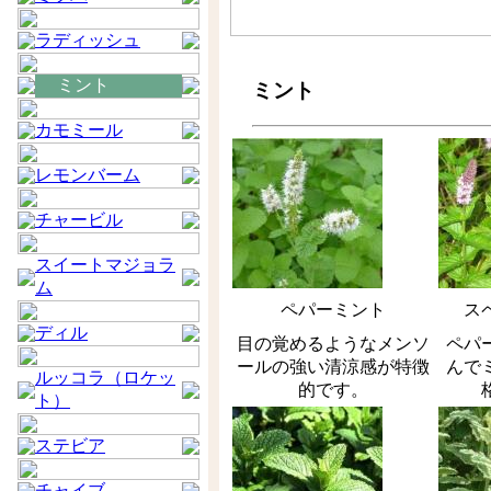
ラディッシュ
ミント
ミント
カモミール
レモンバーム
チャービル
スイートマジョラ
ム
ペパーミント
ス
ディル
目の覚めるようなメンソ
ペパ
ールの強い清涼感が特徴
んで
ルッコラ（ロケッ
的です。
ト）
ステビア
チャイブ