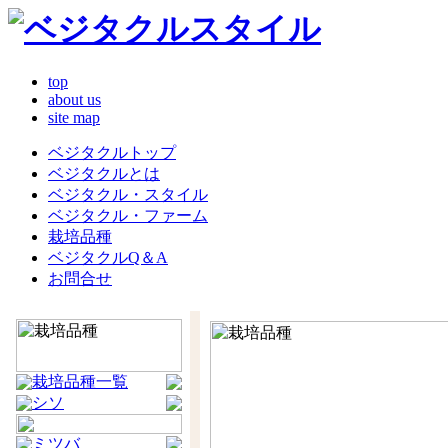
top
about us
site map
ベジタクルトップ
ベジタクルとは
ベジタクル・スタイル
ベジタクル・ファーム
栽培品種
ベジタクルQ＆A
お問合せ
栽培品種一覧
シソ
ミツバ