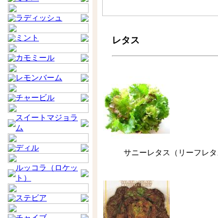
ラディッシュ
ミント
レタス
カモミール
レモンバーム
チャービル
スイートマジョラ
ム
ディル
サニーレタス（リーフレタ
ルッコラ（ロケッ
ト）
ステビア
チャイブ