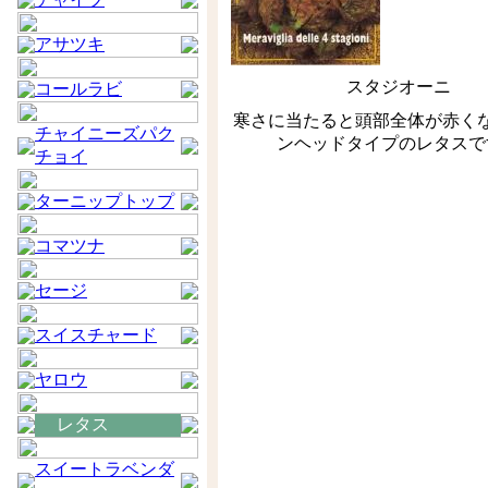
アサツキ
スタジオーニ
コールラビ
寒さに当たると頭部全体が赤く
チャイニーズパク
ンヘッドタイプのレタスで
チョイ
ターニップトップ
コマツナ
セージ
スイスチャード
ヤロウ
レタス
スイートラベンダ