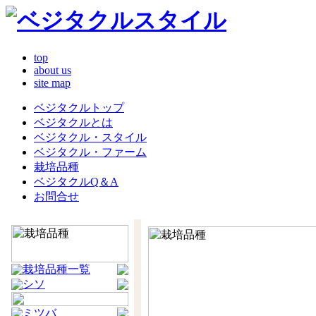
top
about us
site map
ベジタクルトップ
ベジタクルとは
ベジタクル・スタイル
ベジタクル・ファーム
栽培品種
ベジタクルQ＆A
お問合せ
栽培品種一覧
シソ
ミツバ