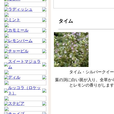
ラディッシュ
ミント
タイム
カモミール
レモンバーム
チャービル
スイートマジョラ
ム
タイム・シルバークイー
ディル
葉の渕に白い斑が入り、全草か
とレモンの香りがします
ルッコラ（ロケッ
ト）
ステビア
チャイブ