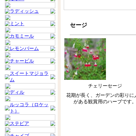
ラディッシュ
ミント
セージ
カモミール
レモンバーム
チャービル
スイートマジョラ
ム
チェリーセージ
ディル
花期が長く、ガーデンの彩りに
がある観賞用のハーブです
ルッコラ（ロケッ
ト）
ステビア
チャイブ