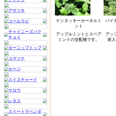
アサツキ
ケンタッキーカーネルミ
パイ
コールラビ
ント
チャイニーズパク
アップルミントとスペア
アッ
チョイ
ミントの交配種です。
斑入
ターニップトップ
コマツナ
セージ
スイスチャード
ヤロウ
レタス
スイートラベンダ