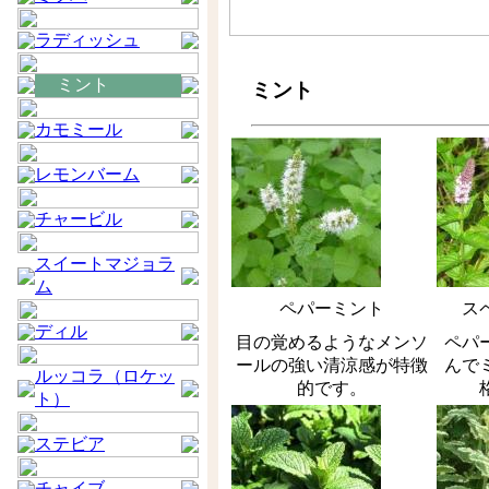
ラディッシュ
ミント
ミント
カモミール
レモンバーム
チャービル
スイートマジョラ
ム
ペパーミント
ス
ディル
目の覚めるようなメンソ
ペパ
ールの強い清涼感が特徴
んで
ルッコラ（ロケッ
的です。
ト）
ステビア
チャイブ