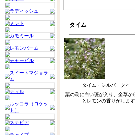
ラディッシュ
ミント
タイム
カモミール
レモンバーム
チャービル
スイートマジョラ
ム
タイム・シルバークイー
ディル
葉の渕に白い斑が入り、全草か
とレモンの香りがします
ルッコラ（ロケッ
ト）
ステビア
チャイブ