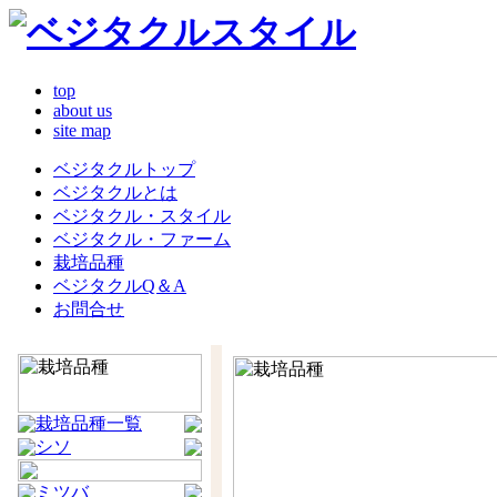
top
about us
site map
ベジタクルトップ
ベジタクルとは
ベジタクル・スタイル
ベジタクル・ファーム
栽培品種
ベジタクルQ＆A
お問合せ
栽培品種一覧
シソ
ミツバ