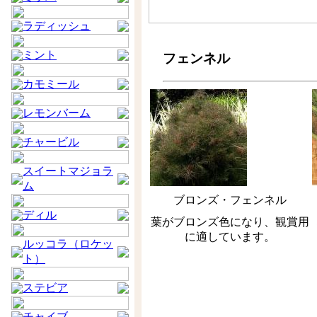
ラディッシュ
ミント
フェンネル
カモミール
レモンバーム
チャービル
スイートマジョラ
ム
ブロンズ・フェンネル
ディル
葉がブロンズ色になり、観賞用
に適しています。
ルッコラ（ロケッ
ト）
ステビア
チャイブ