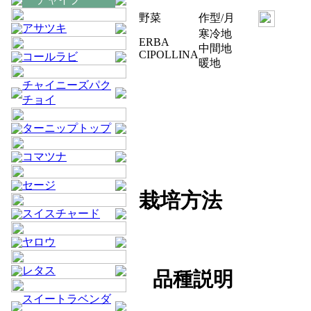
野菜
作型/月
アサツキ
寒冷地
ERBA
中間地
CIPOLLINA
コールラビ
暖地
チャイニーズパク
チョイ
ターニップトップ
コマツナ
セージ
栽培方法
スイスチャード
ヤロウ
レタス
品種説明
スイートラベンダ