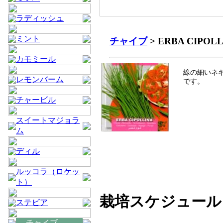
ラディッシュ
ミント
チャイブ
> ERBA CIPOL
カモミール
線の細いネ
レモンバーム
です。
チャービル
スイートマジョラ
ム
ディル
ルッコラ（ロケッ
ト）
栽培スケジュール
ステビア
チャイブ