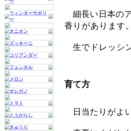
ー
細長い日本のア
ウィンターサボリ
ー
香りがあります
オニオン
ズッキーニ
生でドレッシン
コリアンダー
フェンネル
メロン
育て方
オレガノ
トマト
日当たりがよい
とうがらし
きゅうり