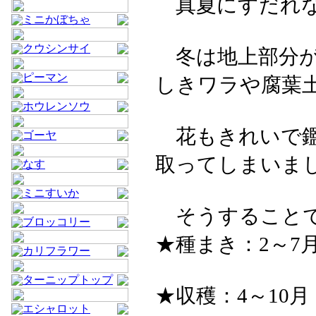
真夏にすだれな
ミニかぼちゃ
クウシンサイ
冬は地上部分が
ピーマン
しきワラや腐葉
ホウレンソウ
花もきれいで鑑
ゴーヤ
取ってしまいま
なす
ミニすいか
そうすることで
ブロッコリー
★種まき：2～7
カリフラワー
ターニップトップ
★収穫：4～10月
エシャロット