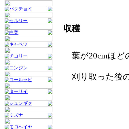
パクチョイ
セルリー
収穫
白菜
キャベツ
葉が20cmほど
チコリー
ニンジン
刈り取った後の
コールラビ
ターサイ
シュンギク
ミズナ
モロヘイヤ