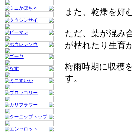
ミニかぼちゃ
また、乾燥を好
クウシンサイ
ただ、葉が混み
ピーマン
が枯れたり生育
ホウレンソウ
ゴーヤ
梅雨時期に収穫
なす
す。
ミニすいか
ブロッコリー
カリフラワー
ターニップトップ
エシャロット