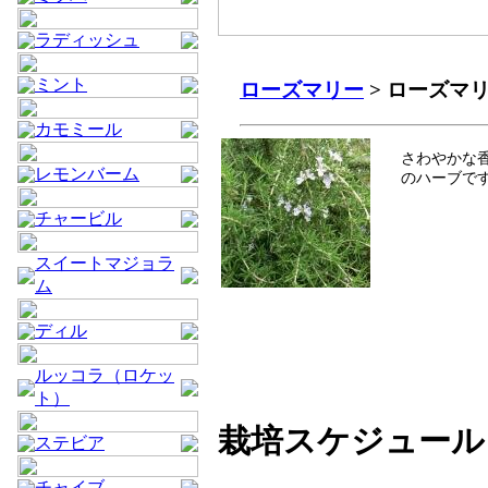
ラディッシュ
ミント
ローズマリー
> ローズマ
カモミール
さわやかな
レモンバーム
のハーブで
チャービル
スイートマジョラ
ム
ディル
ルッコラ（ロケッ
ト）
栽培スケジュール
ステビア
チャイブ