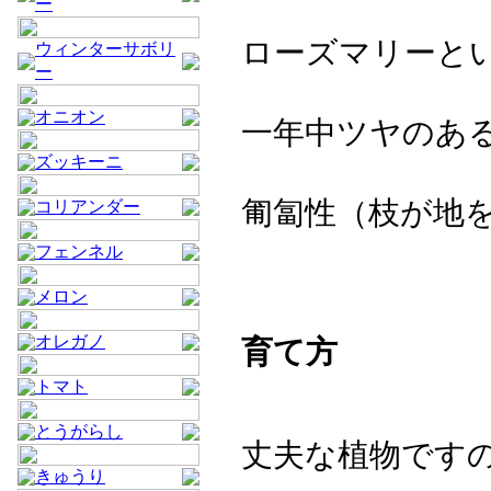
ー
ローズマリーと
ウィンターサボリ
ー
オニオン
一年中ツヤのあ
ズッキーニ
匍匐性（枝が地
コリアンダー
フェンネル
メロン
オレガノ
育て方
トマト
とうがらし
丈夫な植物です
きゅうり