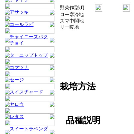
野菜
作型/月
アサツキ
ロー
寒冷地
ズマ
中間地
コールラビ
リー
暖地
チャイニーズパク
チョイ
ターニップトップ
コマツナ
セージ
栽培方法
スイスチャード
ヤロウ
レタス
品種説明
スイートラベンダ