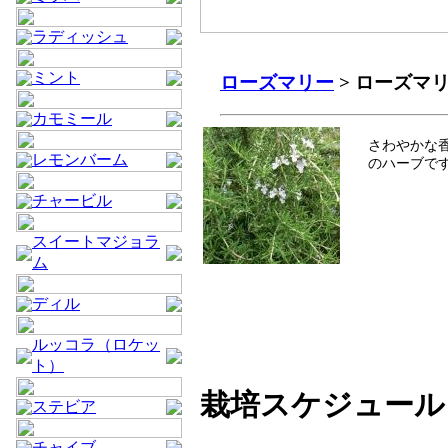
ラディッシュ
ミント
ローズマリー
> ローズマ
カモミール
さわやかな
レモンバーム
のハーブで
チャービル
スイートマジョラ
ム
ディル
ルッコラ（ロケッ
ト）
栽培スケジュール
ステビア
チャイブ