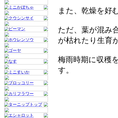
ミニかぼちゃ
また、乾燥を好
クウシンサイ
ただ、葉が混み
ピーマン
が枯れたり生育
ホウレンソウ
ゴーヤ
梅雨時期に収穫
なす
す。
ミニすいか
ブロッコリー
カリフラワー
ターニップトップ
エシャロット