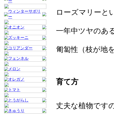
ー
ローズマリーと
ウィンターサボリ
ー
オニオン
一年中ツヤのあ
ズッキーニ
匍匐性（枝が地
コリアンダー
フェンネル
メロン
オレガノ
育て方
トマト
とうがらし
丈夫な植物です
きゅうり