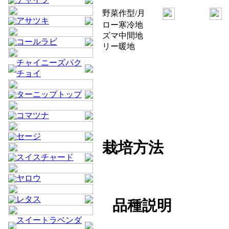
野菜
作型/月
アサツキ
ロー
寒冷地
ズマ
中間地
コールラビ
リー
暖地
チャイニーズパク
チョイ
ターニップトップ
コマツナ
セージ
栽培方法
スイスチャード
ヤロウ
レタス
品種説明
スイートラベンダ