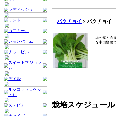
ラディッシュ
ミント
パクチョイ
> パクチョイ
カモミール
緑の葉と肉
レモンバーム
な中国野菜
チャービル
スイートマジョラ
ム
ディル
ルッコラ（ロケッ
ト）
栽培スケジュール
ステビア
チャイブ