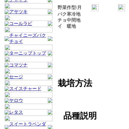
野菜
作型/月
アサツキ
パク
寒冷地
チョ
中間地
コールラビ
イ
暖地
チャイニーズパク
チョイ
ターニップトップ
コマツナ
セージ
栽培方法
スイスチャード
ヤロウ
レタス
品種説明
スイートラベンダ