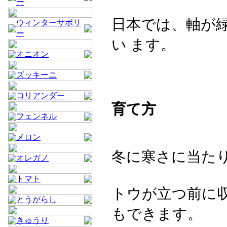
ー
日本では、軸が
ウィンターサボリ
ー
い ます。
オニオン
ズッキーニ
コリアンダー
育て方
フェンネル
メロン
冬に寒さに当た
オレガノ
トマト
トウが立つ前に
とうがらし
もできます。
きゅうり