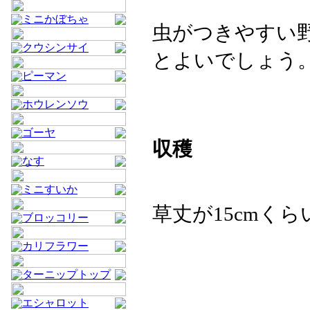
ミニかぼちゃ
虫がつきやすい
クウシンサイ
とよいでしょう
ピーマン
ホウレンソウ
ゴーヤ
収穫
なす
ミニすいか
草丈が15cmく
ブロッコリー
カリフラワー
ターニップトップ
エシャロット