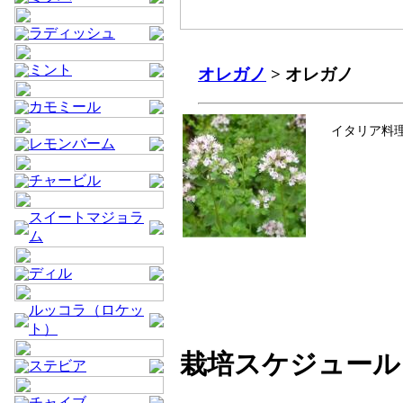
ラディッシュ
ミント
オレガノ
> オレガノ
カモミール
イタリア料
レモンバーム
チャービル
スイートマジョラ
ム
ディル
ルッコラ（ロケッ
ト）
栽培スケジュール
ステビア
チャイブ