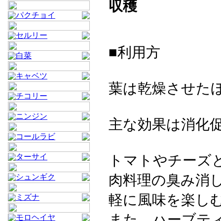
収穫
パクチョイ
セルリー
■利用方
白菜
キャベツ
葉は乾燥させた
チコリー
ニンジン
主な効果は消化
コールラビ
トマトやチーズ
ターサイ
肉料理の臭み消
シュンギク
軽に風味を楽し
ミズナ
また、ハーブテ
モロヘイヤ