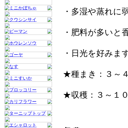
ミニかぼちゃ
・多湿や蒸れに
クウシンサイ
・肥料が多いと
ピーマン
ホウレンソウ
・日光を好みま
ゴーヤ
なす
★種まき：３～４
ミニすいか
ブロッコリー
★収穫：３～１
カリフラワー
ターニップトップ
エシャロット