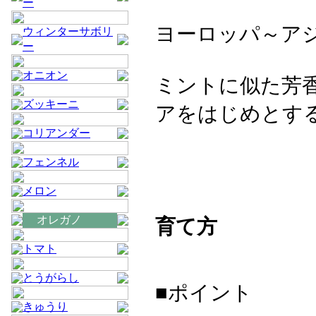
ー
ヨーロッパ～ア
ウィンターサボリ
ー
オニオン
ミントに似た芳
ズッキーニ
アをはじめとす
コリアンダー
フェンネル
メロン
オレガノ
育て方
トマト
とうがらし
■ポイント
きゅうり