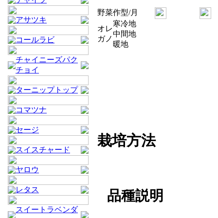
野菜
作型/月
アサツキ
寒冷地
オレ
中間地
ガノ
コールラビ
暖地
チャイニーズパク
チョイ
ターニップトップ
コマツナ
セージ
栽培方法
スイスチャード
ヤロウ
レタス
品種説明
スイートラベンダ