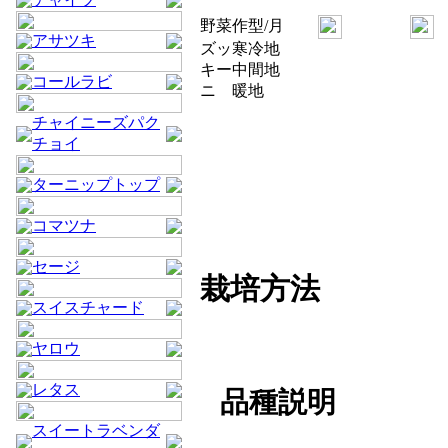
野菜
作型/月
アサツキ
ズッ
寒冷地
キー
中間地
コールラビ
ニ
暖地
チャイニーズパク
チョイ
ターニップトップ
コマツナ
セージ
栽培方法
スイスチャード
ヤロウ
レタス
品種説明
スイートラベンダ