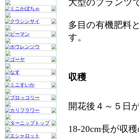
大型のプランツ
ミニかぼちゃ
クウシンサイ
多目の有機肥料
ピーマン
す。
ホウレンソウ
ゴーヤ
なす
収穫
ミニすいか
ブロッコリー
開花後４～５日
カリフラワー
ターニップトップ
18-20cm長が
エシャロット