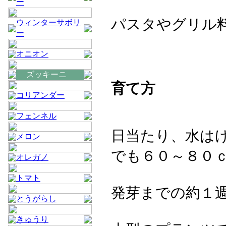
ー
パスタやグリル
ウィンターサボリ
ー
オニオン
ズッキーニ
育て方
コリアンダー
フェンネル
日当たり、水は
メロン
でも６０～８０
オレガノ
トマト
発芽までの約１
とうがらし
きゅうり