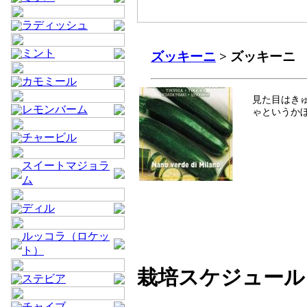
ラディッシュ
ミント
ズッキーニ
> ズッキーニ
カモミール
見た目はき
レモンバーム
ゃというか
チャービル
スイートマジョラ
ム
ディル
ルッコラ（ロケッ
ト）
栽培スケジュール
ステビア
チャイブ