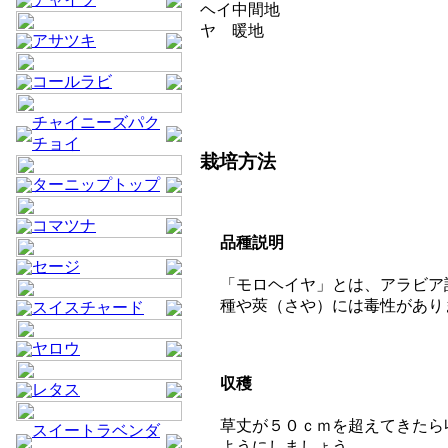
ヘイ
中間地
ヤ
暖地
アサツキ
コールラビ
チャイニーズパク
チョイ
栽培方法
ターニップトップ
コマツナ
品種説明
セージ
「モロヘイヤ」とは、アラビア
種や莢（さや）には毒性があり
スイスチャード
ヤロウ
収穫
レタス
草丈が５０ｃｍを超えてきたら
スイートラベンダ
ようにしましょう。