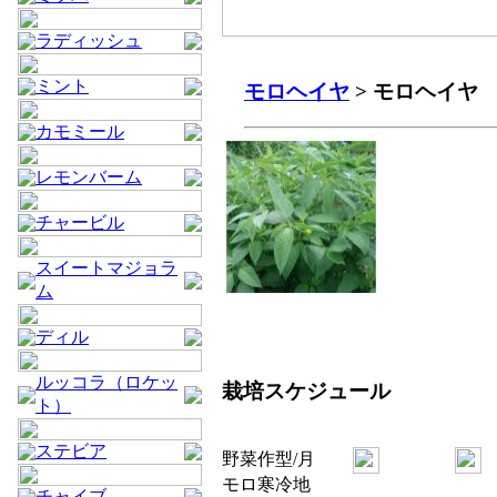
ラディッシュ
ミント
モロヘイヤ
> モロヘイヤ
カモミール
レモンバーム
チャービル
スイートマジョラ
ム
ディル
ルッコラ（ロケッ
栽培スケジュール
ト）
ステビア
野菜
作型/月
モロ
寒冷地
チャイブ