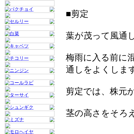
パクチョイ
■剪定
セルリー
葉が茂って風通
白菜
キャベツ
梅雨に入る前に
チコリー
通しをよくしま
ニンジン
コールラビ
剪定では、株元か
ターサイ
シュンギク
茎の高さをそろ
ミズナ
モロヘイヤ