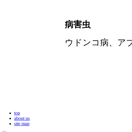
病害虫
ウドンコ病、ア
top
about us
site map