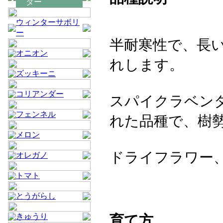
ダー
ウィンターサボリ
ー
半耐寒性で、長
オニオン
れします。
ズッキーニ
コリアンダー
スパイクラベンダー(
フェンネル
れた品種で、樹
メロン
ドライフラワー
オレガノ
トマト
とうがらし
きゅうり
育て方