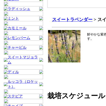
ラディッシュ
ミント
スイートラベンダー
> ス
カモミール
鮮やかな紫
レモンバーム
す。
チャービル
スイートマジョラ
ム
ディル
ルッコラ（ロケッ
ト）
栽培スケジュール
ステビア
チャイブ