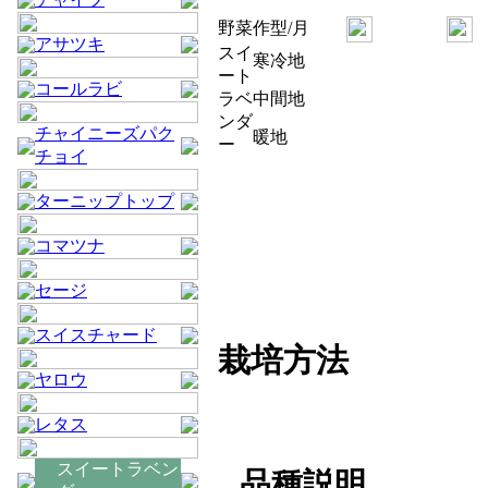
野菜
作型/月
アサツキ
スイ
寒冷地
ート
コールラビ
ラベ
中間地
ンダ
チャイニーズパク
暖地
ー
チョイ
ターニップトップ
コマツナ
セージ
スイスチャード
栽培方法
ヤロウ
レタス
スイートラベン
品種説明