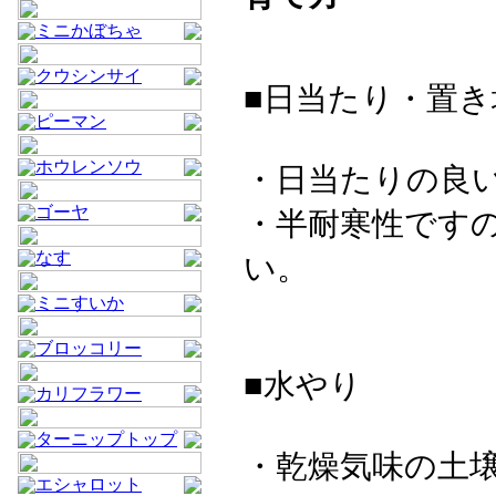
ミニかぼちゃ
クウシンサイ
■日当たり・置き
ピーマン
ホウレンソウ
・日当たりの良
ゴーヤ
・半耐寒性です
なす
い。
ミニすいか
ブロッコリー
■水やり
カリフラワー
ターニップトップ
・乾燥気味の土
エシャロット