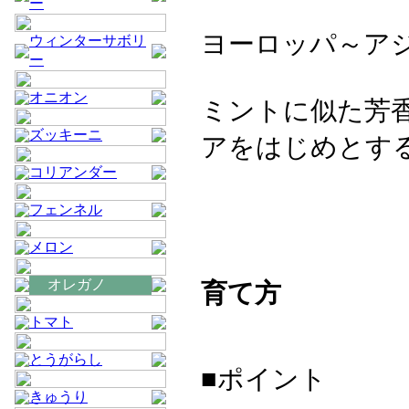
ー
ヨーロッパ～ア
ウィンターサボリ
ー
オニオン
ミントに似た芳
ズッキーニ
アをはじめとす
コリアンダー
フェンネル
メロン
オレガノ
育て方
トマト
とうがらし
■ポイント
きゅうり