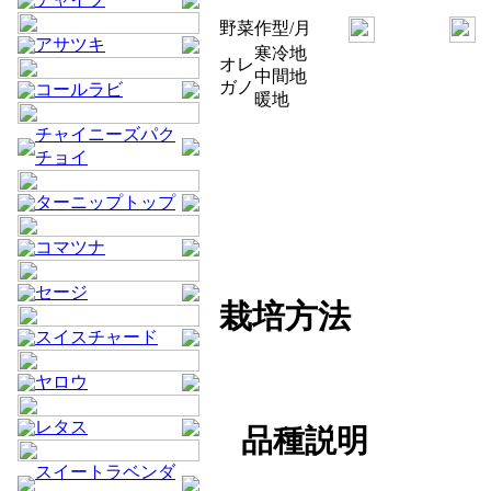
野菜
作型/月
アサツキ
寒冷地
オレ
中間地
ガノ
コールラビ
暖地
チャイニーズパク
チョイ
ターニップトップ
コマツナ
セージ
栽培方法
スイスチャード
ヤロウ
レタス
品種説明
スイートラベンダ