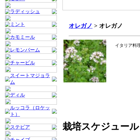
ラディッシュ
ミント
オレガノ
> オレガノ
カモミール
イタリア料
レモンバーム
チャービル
スイートマジョラ
ム
ディル
ルッコラ（ロケッ
ト）
栽培スケジュール
ステビア
チャイブ