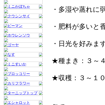
ミニかぼちゃ
・多湿や蒸れに
クウシンサイ
・肥料が多いと
ピーマン
ホウレンソウ
・日光を好みま
ゴーヤ
なす
★種まき：３～４
ミニすいか
ブロッコリー
★収穫：３～１
カリフラワー
ターニップトップ
エシャロット