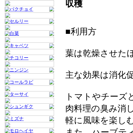
収穫
パクチョイ
セルリー
■利用方
白菜
キャベツ
葉は乾燥させた
チコリー
ニンジン
主な効果は消化
コールラビ
トマトやチーズ
ターサイ
肉料理の臭み消
シュンギク
軽に風味を楽し
ミズナ
また、ハーブテ
モロヘイヤ