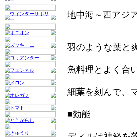
ー
地中海～西アジ
ウィンターサボリ
ー
オニオン
羽のような葉と
ズッキーニ
コリアンダー
魚料理とよく合
フェンネル
メロン
細葉を刻んで、
オレガノ
トマト
■効能
とうがらし
きゅうり
ディルは神経を