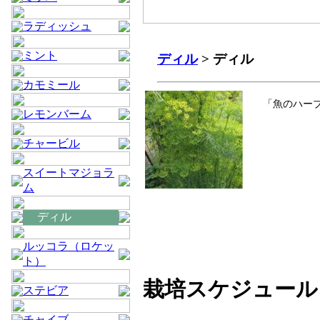
ラディッシュ
ミント
ディル
> ディル
カモミール
「魚のハー
レモンバーム
チャービル
スイートマジョラ
ム
ディル
ルッコラ（ロケッ
ト）
栽培スケジュール
ステビア
チャイブ