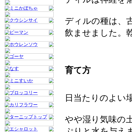
ミニかぼちゃ
ディルの種は、
クウシンサイ
飲ませました。
ピーマン
ホウレンソウ
ゴーヤ
育て方
なす
ミニすいか
ブロッコリー
日当たりのよい
カリフラワー
ターニップトップ
やや湿り気味の
エシャロット
ぷりと水を与え