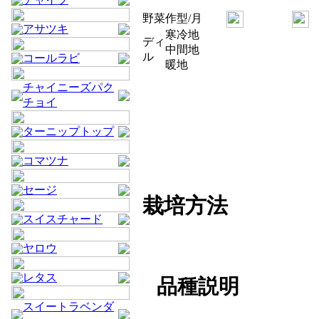
野菜
作型/月
アサツキ
寒冷地
ディ
中間地
ル
コールラビ
暖地
チャイニーズパク
チョイ
ターニップトップ
コマツナ
セージ
栽培方法
スイスチャード
ヤロウ
レタス
品種説明
スイートラベンダ