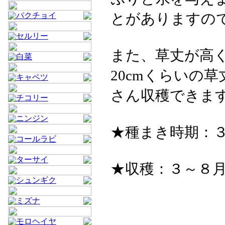
とがありますの
パクチョイ
セルリー
また、草丈が高
白菜
20cmくらいの
キャベツ
さん収穫できま
チコリー
ニンジン
★種まき時期：３
コールラビ
ターサイ
★収穫：３～８
シュンギク
ミズナ
モロヘイヤ