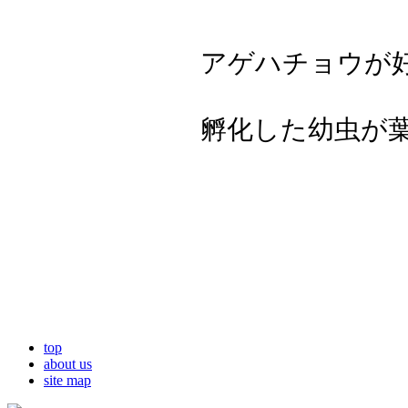
アゲハチョウが
孵化した幼虫が
top
about us
site map