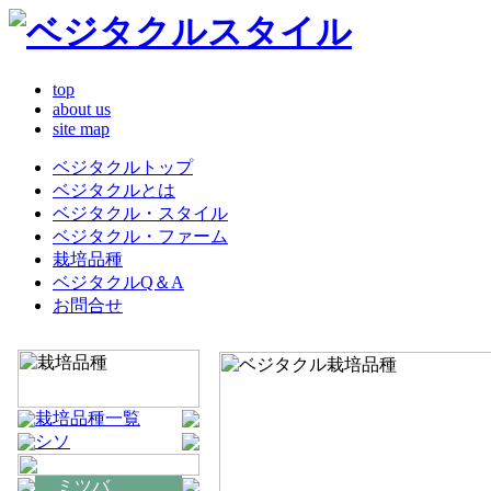
top
about us
site map
ベジタクルトップ
ベジタクルとは
ベジタクル・スタイル
ベジタクル・ファーム
栽培品種
ベジタクルQ＆A
お問合せ
栽培品種一覧
シソ
ミツバ