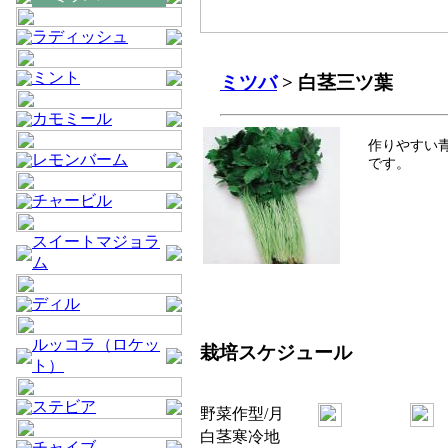
ラディッシュ
ミント
ミツバ
> 白茎三ツ葉
カモミール
作りやすい
レモンバーム
です。
チャービル
スイートマジョラ
ム
ディル
ルッコラ（ロケッ
栽培スケジュール
ト）
ステビア
野菜
作型/月
白茎
寒冷地
チャイブ