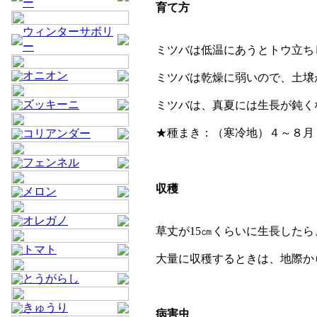
ー
育て方
ウィンターサボリ
ー
ミツバは低温にあうとトウ立ち
オニオン
ミツバは乾燥に弱いので、土壌
ズッキーニ
ミツバは、真夏には生長が鈍く
★種まき：（寒冷地）４～８月
コリアンダー
フェンネル
収穫
メロン
オレガノ
草丈が15㎝くらいに生長した
トマト
大量に収穫するときは、地際から
とうがらし
きゅうり
病害虫