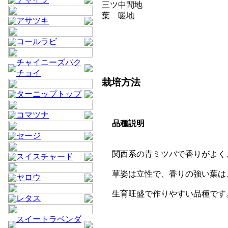
三ツ
中間地
葉
暖地
アサツキ
コールラビ
チャイニーズパク
チョイ
栽培方法
ターニップトップ
コマツナ
品種説明
セージ
関西系の青ミツバで香りがよく
スイスチャード
草姿は立性で、香りの強い葉は
ヤロウ
生育旺盛で作りやすい品種です
レタス
スイートラベンダ