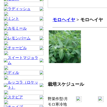
ラディッシュ
ミント
モロヘイヤ
> モロヘイヤ
カモミール
レモンバーム
チャービル
スイートマジョラ
ム
ディル
ルッコラ（ロケッ
栽培スケジュール
ト）
ステビア
野菜
作型/月
モロ
寒冷地
チャイブ