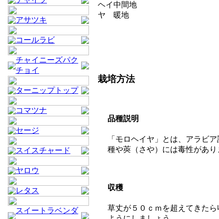
ヘイ
中間地
ヤ
暖地
アサツキ
コールラビ
チャイニーズパク
チョイ
栽培方法
ターニップトップ
コマツナ
品種説明
セージ
「モロヘイヤ」とは、アラビア
種や莢（さや）には毒性があり
スイスチャード
ヤロウ
収穫
レタス
草丈が５０ｃｍを超えてきたら
スイートラベンダ
ようにしましょう。