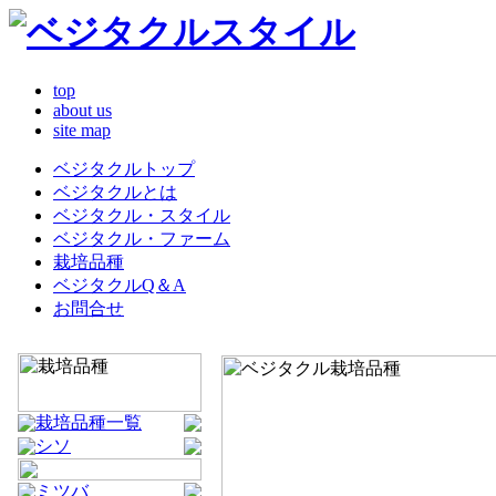
top
about us
site map
ベジタクルトップ
ベジタクルとは
ベジタクル・スタイル
ベジタクル・ファーム
栽培品種
ベジタクルQ＆A
お問合せ
栽培品種一覧
シソ
ミツバ