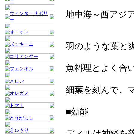
ー
地中海～西アジ
ウィンターサボリ
ー
オニオン
羽のような葉と
ズッキーニ
コリアンダー
魚料理とよく合
フェンネル
メロン
細葉を刻んで、
オレガノ
トマト
■効能
とうがらし
きゅうり
ディルは神経を