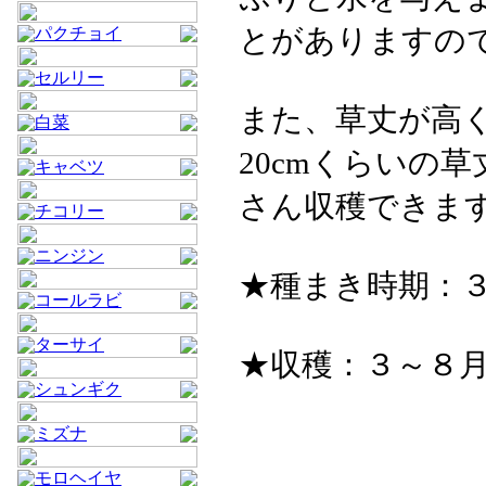
とがありますの
パクチョイ
セルリー
また、草丈が高
白菜
20cmくらいの
キャベツ
さん収穫できま
チコリー
ニンジン
★種まき時期：３
コールラビ
ターサイ
★収穫：３～８
シュンギク
ミズナ
モロヘイヤ