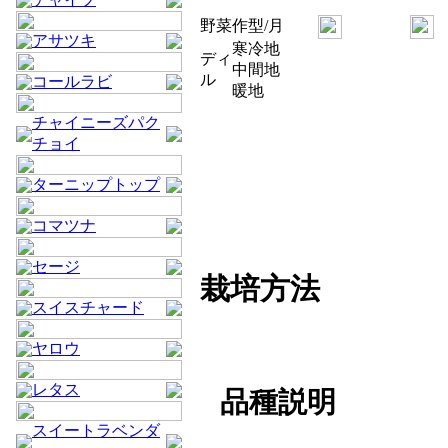
野菜
作型/月
アサツキ
寒冷地
ディ
中間地
ル
コールラビ
暖地
チャイニーズパク
チョイ
ターニップトップ
コマツナ
セージ
栽培方法
スイスチャード
ヤロウ
レタス
品種説明
スイートラベンダ