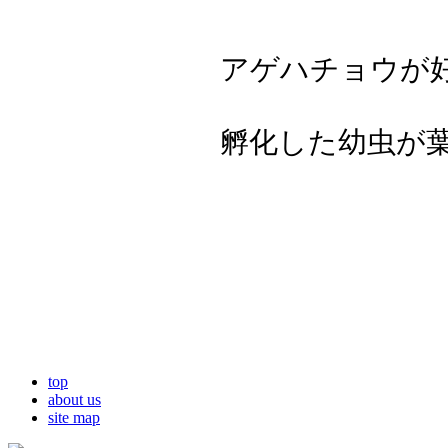
アゲハチョウが
孵化した幼虫が
top
about us
site map