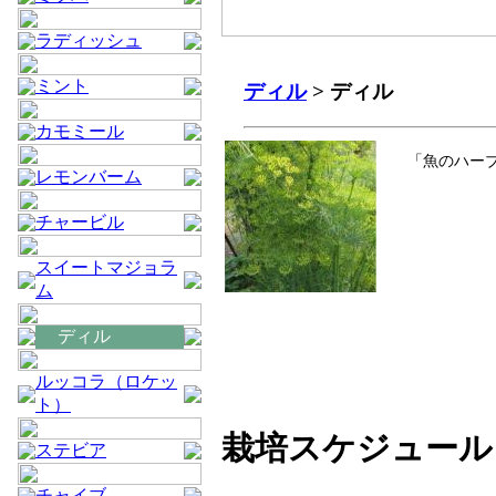
ラディッシュ
ミント
ディル
> ディル
カモミール
「魚のハー
レモンバーム
チャービル
スイートマジョラ
ム
ディル
ルッコラ（ロケッ
ト）
栽培スケジュール
ステビア
チャイブ