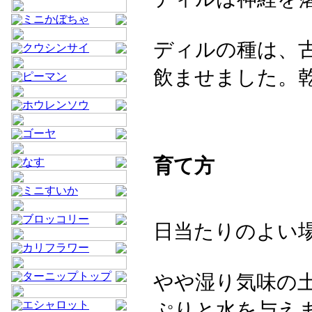
ミニかぼちゃ
ディルの種は、
クウシンサイ
飲ませました。
ピーマン
ホウレンソウ
ゴーヤ
育て方
なす
ミニすいか
ブロッコリー
日当たりのよい
カリフラワー
ターニップトップ
やや湿り気味の
エシャロット
ぷりと水を与え