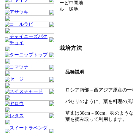
ービ
中間地
ル
暖地
アサツキ
コールラビ
チャイニーズパク
チョイ
栽培方法
ターニップトップ
コマツナ
品種説明
セージ
ロシア南部～西アジア原産の一
スイスチャード
パセリのように、葉を料理の風
ヤロウ
草丈は30cm～60cm、羽
レタス
葉を摘み取って利用します。
スイートラベンダ