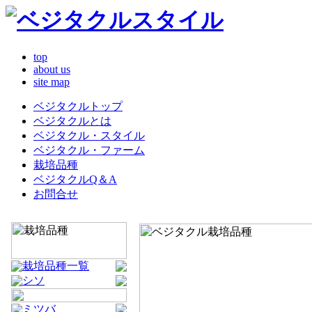
top
about us
site map
ベジタクルトップ
ベジタクルとは
ベジタクル・スタイル
ベジタクル・ファーム
栽培品種
ベジタクルQ＆A
お問合せ
栽培品種一覧
シソ
ミツバ