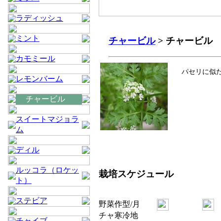
ラディッシュ
ミント
チャービル
> チャービル
カモミール
パセリに似
レモンバーム
チャービル
スイートマジョラ
ム
ディル
ルッコラ（ロケッ
栽培スケジュール
ト）
ステビア
野菜
作型/月
チャ
寒冷地
チャイブ