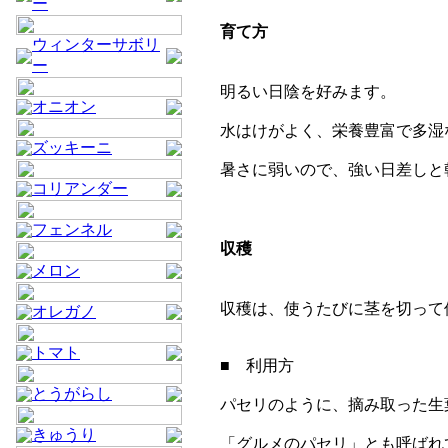
ー
育て方
ウィンターサボリ
ー
明るい日陰を好みます。
オニオン
水はけがよく、栄養豊富で多湿
ズッキーニ
暑さに弱いので、強い日差しと
コリアンダー
フェンネル
収穫
メロン
収穫は、使うたびに茎を切って
オレガノ
トマト
■ 利用方
とうがらし
パセリのように、摘み取った生
きゅうり
「グルメのパセリ」とも呼ばれ