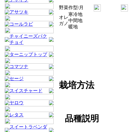
野菜
作型/月
アサツキ
寒冷地
オレ
中間地
ガノ
コールラビ
暖地
チャイニーズパク
チョイ
ターニップトップ
コマツナ
セージ
栽培方法
スイスチャード
ヤロウ
レタス
品種説明
スイートラベンダ