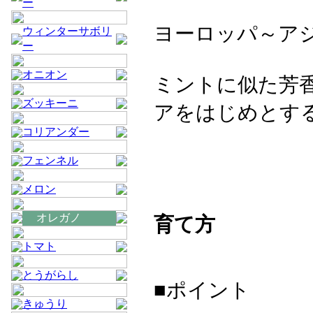
ー
ヨーロッパ～ア
ウィンターサボリ
ー
オニオン
ミントに似た芳
ズッキーニ
アをはじめとす
コリアンダー
フェンネル
メロン
オレガノ
育て方
トマト
とうがらし
■ポイント
きゅうり