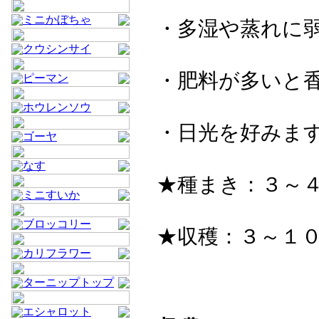
ミニかぼちゃ
・多湿や蒸れに
クウシンサイ
・肥料が多いと
ピーマン
ホウレンソウ
・日光を好みま
ゴーヤ
なす
★種まき：３～４
ミニすいか
ブロッコリー
★収穫：３～１
カリフラワー
ターニップトップ
エシャロット