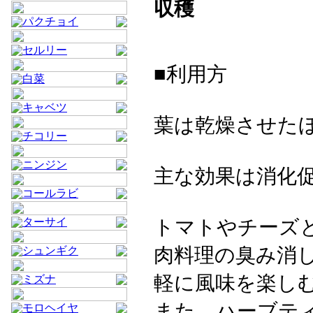
収穫
パクチョイ
セルリー
■利用方
白菜
キャベツ
葉は乾燥させた
チコリー
ニンジン
主な効果は消化
コールラビ
トマトやチーズ
ターサイ
肉料理の臭み消
シュンギク
軽に風味を楽し
ミズナ
また、ハーブテ
モロヘイヤ