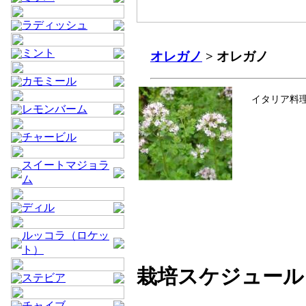
ラディッシュ
ミント
オレガノ
> オレガノ
カモミール
イタリア料
レモンバーム
チャービル
スイートマジョラ
ム
ディル
ルッコラ（ロケッ
ト）
栽培スケジュール
ステビア
チャイブ