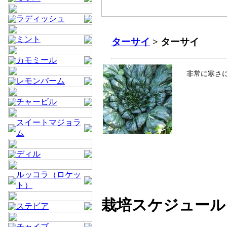
ラディッシュ
ミント
ターサイ
> ターサイ
カモミール
非常に寒さ
レモンバーム
チャービル
スイートマジョラ
ム
ディル
ルッコラ（ロケッ
ト）
栽培スケジュール
ステビア
チャイブ