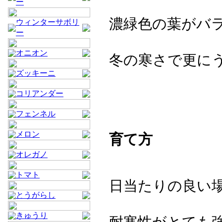
ー
濃緑色の葉がバ
ウィンターサボリ
ー
オニオン
冬の寒さで更に
ズッキーニ
コリアンダー
フェンネル
メロン
育て方
オレガノ
トマト
日当たりの良い
とうがらし
きゅうり