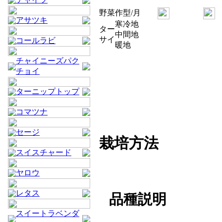
野菜
作型/月
アサツキ
寒冷地
ター
中間地
サイ
コールラビ
暖地
チャイニーズパク
チョイ
ターニップトップ
コマツナ
セージ
栽培方法
スイスチャード
ヤロウ
レタス
品種説明
スイートラベンダ