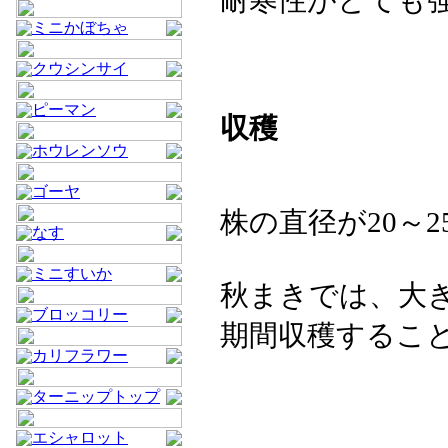
耐寒性がとても強
ミニかぼちゃ
クウシンサイ
ピーマン
収穫
ホウレンソウ
ゴーヤ
株の直径が20～
なす
ミニすいか
秋まきでは、大
ブロッコリー
期間収穫するこ
カリフラワー
ターニップトップ
エシャロット