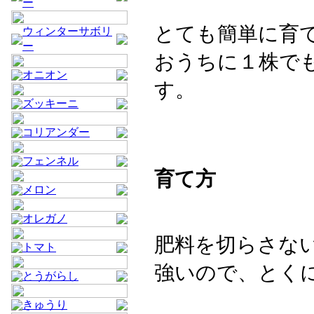
ー
とても簡単に育
ウィンターサボリ
ー
おうちに１株で
オニオン
す。
ズッキーニ
コリアンダー
フェンネル
育て方
メロン
オレガノ
肥料を切らさな
トマト
強いので、とく
とうがらし
きゅうり