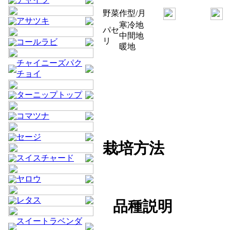
野菜
作型/月
アサツキ
寒冷地
パセ
中間地
リ
コールラビ
暖地
チャイニーズパク
チョイ
ターニップトップ
コマツナ
セージ
栽培方法
スイスチャード
ヤロウ
レタス
品種説明
スイートラベンダ