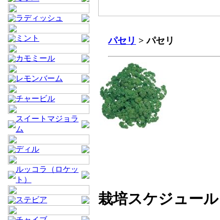
ラディッシュ
ミント
パセリ
> パセリ
カモミール
レモンバーム
チャービル
スイートマジョラ
ム
ディル
ルッコラ（ロケッ
ト）
栽培スケジュール
ステビア
チャイブ