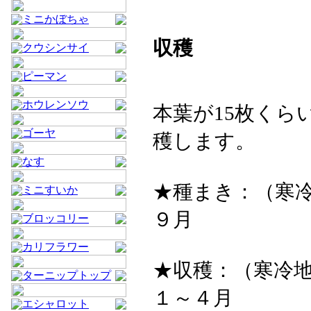
ミニかぼちゃ
収穫
クウシンサイ
ピーマン
ホウレンソウ
本葉が15枚く
ゴーヤ
穫します。
なす
★種まき：（寒冷
ミニすいか
９月
ブロッコリー
カリフラワー
★収穫：（寒冷地
ターニップトップ
１～４月
エシャロット