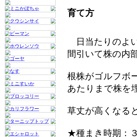
ミニかぼちゃ
育て方
クウシンサイ
ピーマン
日当たりのよい
ホウレンソウ
間引いて株の内
ゴーヤ
なす
根株がゴルフボ
ミニすいか
あたりまで株を
ブロッコリー
草丈が高くなる
カリフラワー
ターニップトップ
★種まき時期：
エシャロット