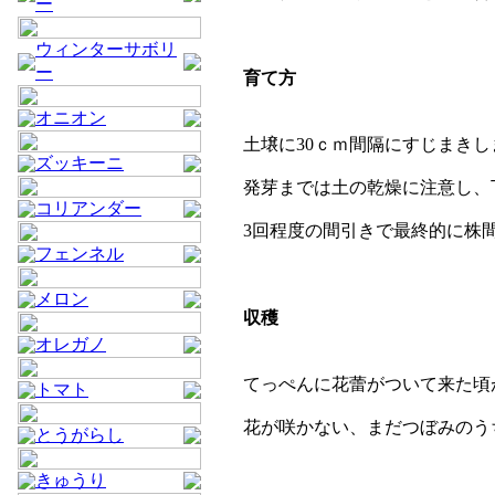
ー
ウィンターサボリ
ー
育て方
オニオン
土壌に30ｃｍ間隔にすじまきし
ズッキーニ
発芽までは土の乾燥に注意し、
コリアンダー
3回程度の間引きで最終的に株間3
フェンネル
メロン
収穫
オレガノ
てっぺんに花蕾がついて来た頃
トマト
花が咲かない、まだつぼみのう
とうがらし
きゅうり