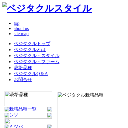
top
about us
site map
ベジタクルトップ
ベジタクルとは
ベジタクル・スタイル
ベジタクル・ファーム
栽培品種
ベジタクルQ＆A
お問合せ
栽培品種一覧
シソ
ミツバ