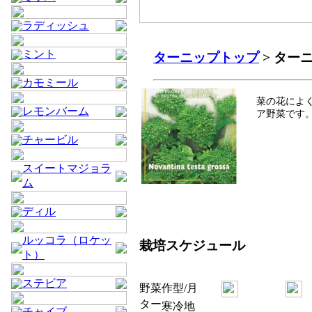
ラディッシュ
ミント
ターニップトップ
> ター
カモミール
菜の花によ
レモンバーム
ア野菜です
チャービル
スイートマジョラ
ム
ディル
ルッコラ（ロケッ
栽培スケジュール
ト）
ステビア
野菜
作型/月
ター
寒冷地
チャイブ