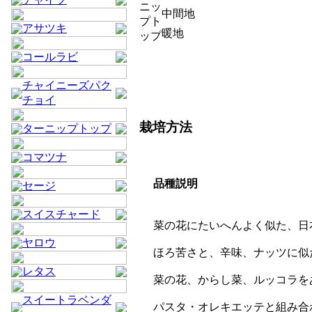
ニッ
中間地
プト
アサツキ
暖地
ップ
コールラビ
チャイニーズパク
チョイ
栽培方法
ターニップトップ
コマツナ
品種説明
セージ
スイスチャード
菜の花にたいへんよく似た、日
ヤロウ
ほろ苦さと、辛味、ナッツに似
レタス
菜の花、からし菜、ルッコラを
スイートラベンダ
パスタ・オレキエッテと組み合