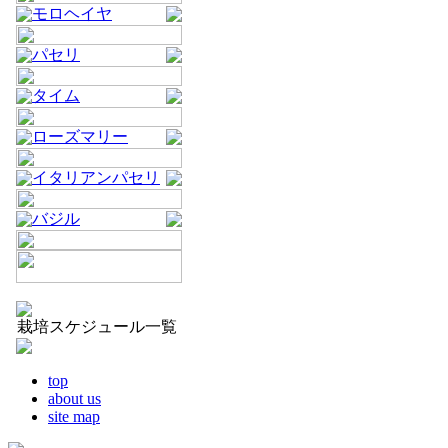
モロヘイヤ
パセリ
タイム
ローズマリー
イタリアンパセリ
バジル
栽培スケジュール一覧
top
about us
site map