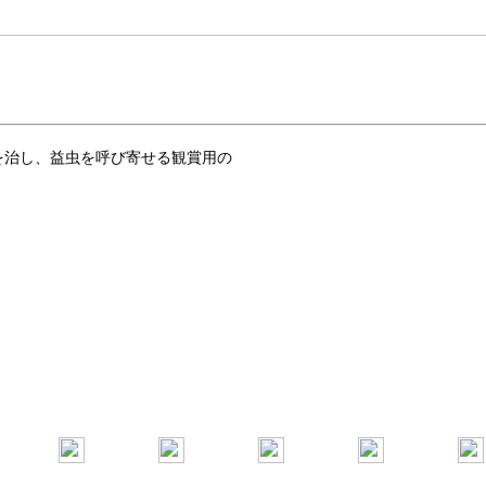
を治し、益虫を呼び寄せる観賞用の
。