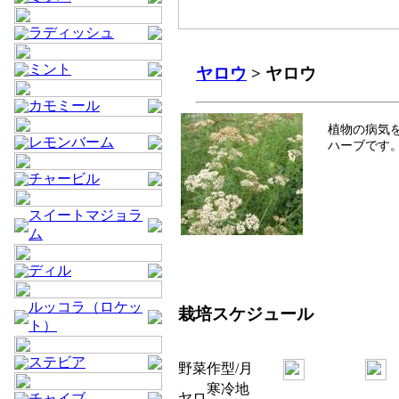
ラディッシュ
ミント
ヤロウ
> ヤロウ
カモミール
植物の病気
レモンバーム
ハーブです
チャービル
スイートマジョラ
ム
ディル
ルッコラ（ロケッ
栽培スケジュール
ト）
ステビア
野菜
作型/月
寒冷地
ヤロ
チャイブ