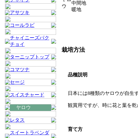
中間地
ウ
暖地
アサツキ
コールラビ
チャイニーズパク
チョイ
栽培方法
ターニップトップ
コマツナ
品種説明
セージ
日本には8種類のヤロウが自生
スイスチャード
観賞用ですが、時に花と葉を乾
ヤロウ
レタス
育て方
スイートラベンダ