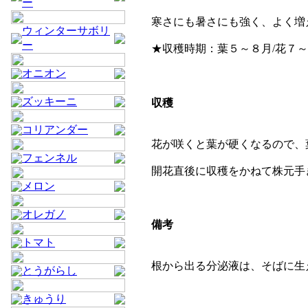
ー
寒さにも暑さにも強く、よく増
ウィンターサボリ
ー
★収穫時期：葉５～８月/花７
オニオン
ズッキーニ
収穫
コリアンダー
花が咲くと葉が硬くなるので、
フェンネル
開花直後に収穫をかねて株元手
メロン
オレガノ
備考
トマト
根から出る分泌液は、そばに生
とうがらし
きゅうり