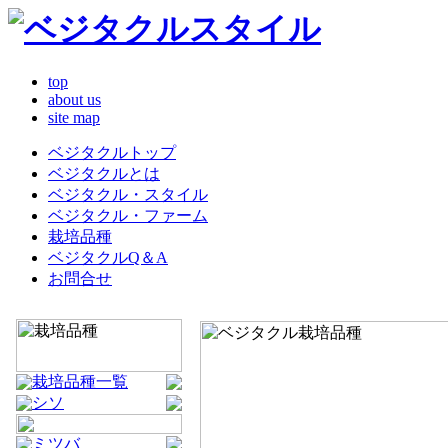
top
about us
site map
ベジタクルトップ
ベジタクルとは
ベジタクル・スタイル
ベジタクル・ファーム
栽培品種
ベジタクルQ＆A
お問合せ
栽培品種一覧
シソ
ミツバ