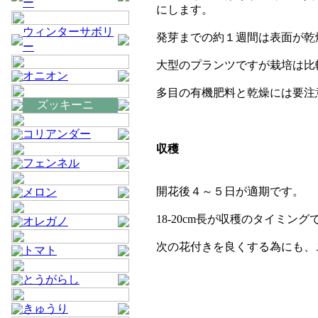
ー
にします。
ウィンターサボリ
発芽までの約１週間は表面が乾
ー
大型のプランツですが栽培は比
オニオン
多目の有機肥料と乾燥には要注
ズッキーニ
コリアンダー
収穫
フェンネル
開花後４～５日が適期です。
メロン
18-20cm長が収穫のタイミング
オレガノ
次の花付きを良くする為にも、
トマト
とうがらし
きゅうり