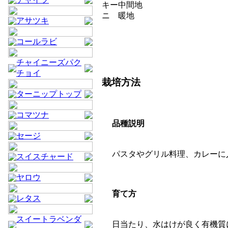
キー
中間地
ニ
暖地
アサツキ
コールラビ
チャイニーズパク
チョイ
栽培方法
ターニップトップ
コマツナ
品種説明
セージ
パスタやグリル料理、カレーに
スイスチャード
ヤロウ
育て方
レタス
スイートラベンダ
日当たり、水はけが良く有機質