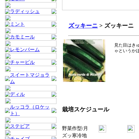
ラディッシュ
ミント
ズッキーニ
> ズッキーニ
カモミール
見た目はき
レモンバーム
ゃというか
チャービル
スイートマジョラ
ム
ディル
ルッコラ（ロケッ
栽培スケジュール
ト）
ステビア
野菜
作型/月
ズッ
寒冷地
チャイブ