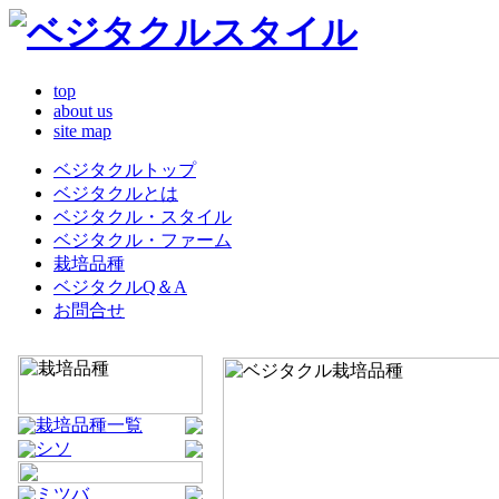
top
about us
site map
ベジタクルトップ
ベジタクルとは
ベジタクル・スタイル
ベジタクル・ファーム
栽培品種
ベジタクルQ＆A
お問合せ
栽培品種一覧
シソ
ミツバ