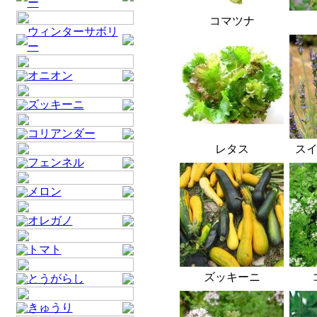
ー
コマツナ
ウィンターサボリ
ー
オニオン
ズッキーニ
コリアンダー
レタス
ス
フェンネル
メロン
オレガノ
トマト
ズッキーニ
とうがらし
きゅうり