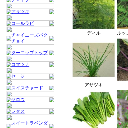
アサツキ
コールラビ
ディル
ルッ
チャイニーズパク
チョイ
ターニップトップ
コマツナ
セージ
アサツキ
スイスチャード
ヤロウ
レタス
スイートラベンダ