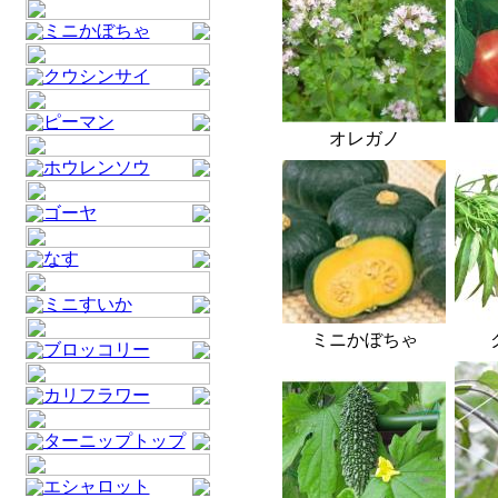
ミニかぼちゃ
クウシンサイ
ピーマン
オレガノ
ホウレンソウ
ゴーヤ
なす
ミニすいか
ミニかぼちゃ
ブロッコリー
カリフラワー
ターニップトップ
エシャロット