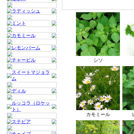
ラディッシュ
ミント
カモミール
レモンバーム
チャービル
シソ
スイートマジョラ
ム
ディル
ルッコラ（ロケッ
ト）
カモミール
ステビア
チャイブ