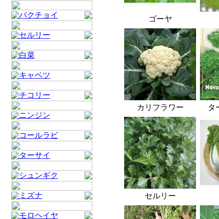
パクチョイ
ゴーヤ
セルリー
白菜
キャベツ
チコリー
カリフラワー
タ
ニンジン
コールラビ
ターサイ
シュンギク
ミズナ
セルリー
モロヘイヤ